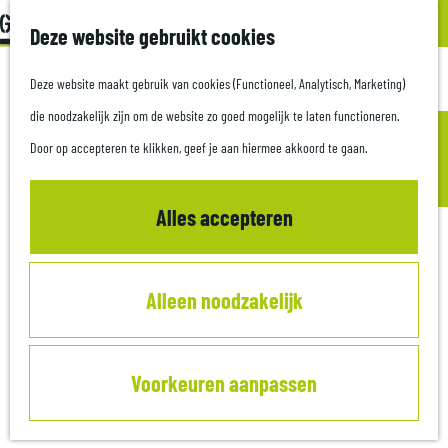
Z
Met kids
Deze website gebruikt cookies
G
o
M
a
Deze website maakt gebruik van cookies (Functioneel, Analytisch, Marketing)
e
e
Plan je bezoek
n
die noodzakelijk zijn om de website zo goed mogelijk te laten functioneren.
k
n
Culinair
a
Door op accepteren te klikken, geef je aan hiermee akkoord te gaan.
e
u
Overnachten
a
n
Informatiepunten
r
Alles accepteren
d
Zakelijk
e
Alleen noodzakelijk
h
o
m
Voorkeuren aanpassen
e
p