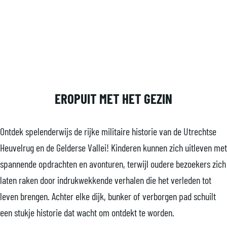
a
Ontdek de Grebbelinie met de
g
e
kids
EROPUIT MET HET GEZIN
Ontdek spelenderwijs de rijke militaire historie van de Utrechtse
Heuvelrug en de Gelderse Vallei! Kinderen kunnen zich uitleven met
spannende opdrachten en avonturen, terwijl oudere bezoekers zich
laten raken door indrukwekkende verhalen die het verleden tot
leven brengen. Achter elke dijk, bunker of verborgen pad schuilt
een stukje historie dat wacht om ontdekt te worden.