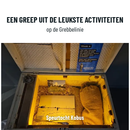
EEN GREEP UIT DE LEUKSTE ACTIVITEITEN
op de Grebbelinie
S
p
e
u
r
t
o
c
Speurtocht Kobus
h