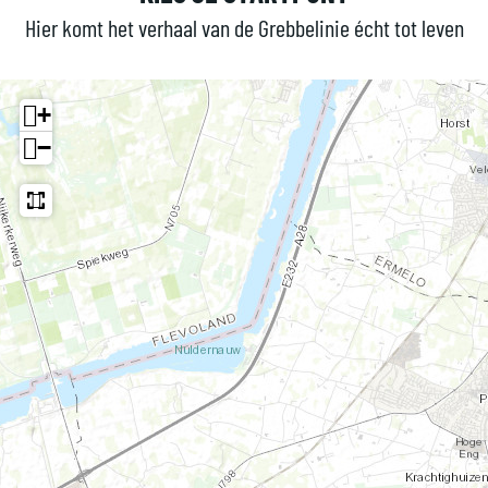
i
Hier komt het verhaal van de Grebbelinie écht tot leven
g
e
+
n
−
a
t
u
u
r