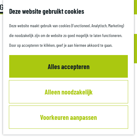
Z
Met kids
Deze website gebruikt cookies
G
o
M
a
Deze website maakt gebruik van cookies (Functioneel, Analytisch, Marketing)
e
e
Plan je bezoek
n
die noodzakelijk zijn om de website zo goed mogelijk te laten functioneren.
k
n
Culinair
a
Door op accepteren te klikken, geef je aan hiermee akkoord te gaan.
e
u
Overnachten
a
n
Informatiepunten
r
Alles accepteren
d
Zakelijk
e
Alleen noodzakelijk
h
o
m
Voorkeuren aanpassen
e
p