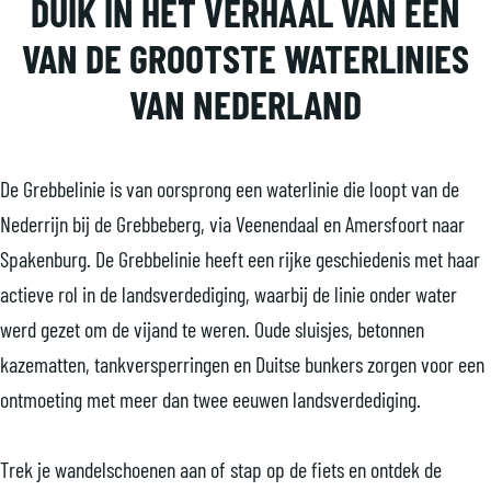
a
DUIK IN HET VERHAAL VAN EEN
d
u
o
n
e
k
p
VAN DE GROOTSTE WATERLINIES
d
G
s
u
VAN NEDERLAND
e
r
t
i
G
e
e
t
r
b
a
m
De Grebbelinie is van oorsprong een waterlinie die loopt van de
e
b
c
e
Nederrijn bij de Grebbeberg, via Veenendaal en Amersfoort naar
b
e
t
t
Spakenburg. De Grebbelinie heeft een rijke geschiedenis met haar
b
l
i
k
actieve rol in de landsverdediging, waarbij de linie onder water
e
i
v
i
werd gezet om de vijand te weren. Oude sluisjes, betonnen
l
n
i
d
kazematten, tankversperringen en Duitse bunkers zorgen voor een
i
i
t
s
ontmoeting met meer dan twee eeuwen landsverdediging.
n
e
e
i
i
Trek je wandelschoenen aan of stap op de fiets en ontdek de