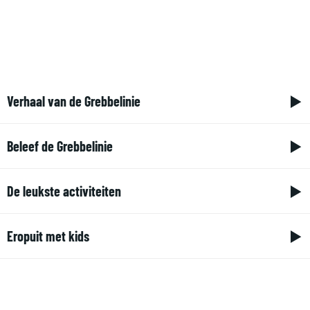
a
g
e
Verhaal van de Grebbelinie
V
Beleef de Grebbelinie
e
r
B
De leukste activiteiten
h
e
a
l
D
Eropuit met kids
a
e
e
l
e
l
E
v
f
e
r