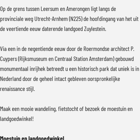
e
s
Op de grens tussen Leersum en Amerongen ligt langs de
n
t
provinciale weg Utrecht-Arnhem (N225) de hoofdingang van het uit
p
e
de veertiende eeuw daterende landgoed Zuylestein.
o
i
p
n
Via een in de negentiende eeuw door de Roermondse architect P.
u
Cuypers (Rijksmuseum en Centraal Station Amsterdam) gebouwd
p
monumentaal inrijhek betreedt u een historisch park dat uniek is in
m
Nederland door de geheel intact gebleven oorspronkelijke
e
renaissance stijl.
t
v
Maak een mooie wandeling, fietstocht of bezoek de moestuin en
e
landgoedwinkel!
r
g
Moestuin en landgoedwinkel