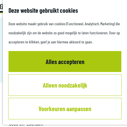
Z
Met kids
Deze website gebruikt cookies
G
o
M
a
Deze website maakt gebruik van cookies (Functioneel, Analytisch, Marketing) die
e
e
Plan je bezoek
n
noodzakelijk zijn om de website zo goed mogelijk te laten functioneren. Door op
k
n
Culinair
a
accepteren te klikken, geef je aan hiermee akkoord te gaan.
e
u
Overnachten
LANDGOED ZUYLESTEIN
a
n
Informatiepunten
r
Alles accepteren
Leersum
d
Zakelijk
e
Alleen noodzakelijk
h
o
Contact
m
Voorkeuren aanpassen
e
Rijksstraatweg 7
p
3956 CH
Leersum