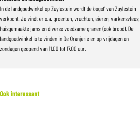
r
In de landgoedwinkel op Zuylestein wordt de 'oogst' van Zuylestein
o
verkocht. Je vindt er o.a. groenten, vruchten, eieren, varkensvlees,
t
huisgemaakte jams en diverse voedzame granen (ook brood). De
e
landgoedwinkel is te vinden in De Oranjerie en op vrijdagen en
a
zondagen geopend van 11.00 tot 17.00 uur.
f
b
e
e
l
Ook interessant
d
i
n
g