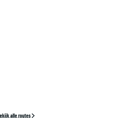
P
H
o
e
v
e
G
r
o
o
t
Z
a
n
ekijk alle routes