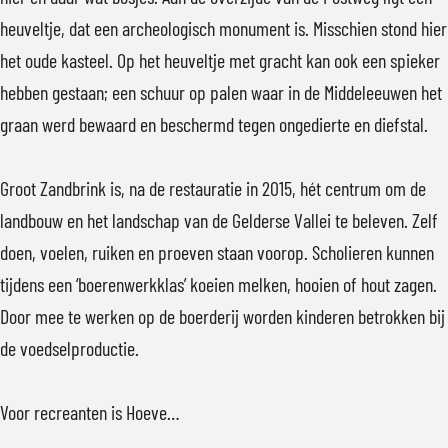
p
heuveltje, dat een archeologisch monument is. Misschien stond hier
o
het oude kasteel. Op het heuveltje met gracht kan ook een spieker
p
hebben gestaan; een schuur op palen waar in de Middeleeuwen het
u
graan werd bewaard en beschermd tegen ongedierte en diefstal.
p
m
Groot Zandbrink is, na de restauratie in 2015, hét centrum om de
e
landbouw en het landschap van de Gelderse Vallei te beleven. Zelf
t
doen, voelen, ruiken en proeven staan voorop. Scholieren kunnen
v
tijdens een ‘boerenwerkklas’ koeien melken, hooien of hout zagen.
e
Door mee te werken op de boerderij worden kinderen betrokken bij
r
de voedselproductie.
g
r
Voor recreanten is Hoeve…
o