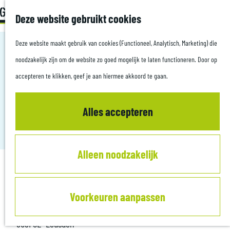
Z
Met kids
Deze website gebruikt cookies
G
o
M
a
Deze website maakt gebruik van cookies (Functioneel, Analytisch, Marketing) die
e
e
Plan je bezoek
n
noodzakelijk zijn om de website zo goed mogelijk te laten functioneren. Door op
k
n
Culinair
a
accepteren te klikken, geef je aan hiermee akkoord te gaan.
e
u
Overnachten
TOP GROOT ZANDBRINK
a
n
Informatiepunten
r
Alles accepteren
Leusden
d
Zakelijk
e
Alleen noodzakelijk
h
o
Contact
m
Voorkeuren aanpassen
e
Postweg 2
p
3831 SE
Leusden