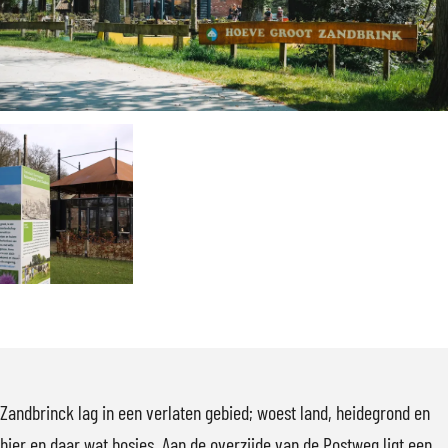
n
Z
t
o
n
d
a
Z
t
d
b
n
a
Z
b
r
d
n
a
r
i
b
d
n
i
n
r
b
d
n
k
i
r
b
k
n
i
r
k
n
i
k
n
O
k
p
e
Zandbrinck lag in een verlaten gebied; woest land, heidegrond en
n
hier en daar wat bosjes. Aan de overzijde van de Postweg ligt een