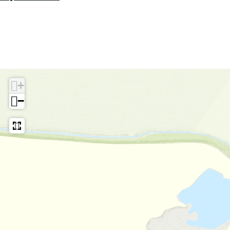
d
b
r
i
n
k
+
−