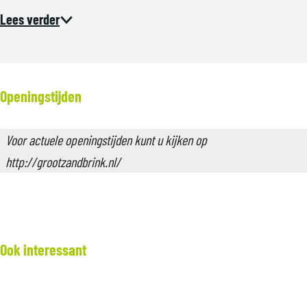
t
Lees verder
e
a
f
b
Openingstijden
e
e
Voor actuele openingstijden kunt u kijken op
l
http://grootzandbrink.nl/
d
i
n
g
Ook interessant
T
O