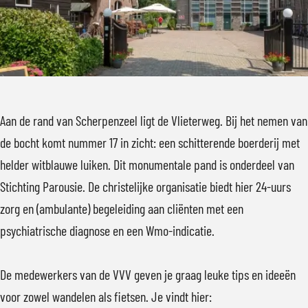
e
r
e
e
n
p
r
n
z
e
p
z
e
n
e
e
e
z
n
e
Aan de rand van Scherpenzeel ligt de Vlieterweg. Bij het nemen van
l
e
z
l
de bocht komt nummer 17 in zicht: een schitterende boerderij met
e
e
helder witblauwe luiken. Dit monumentale pand is onderdeel van
l
e
Stichting Parousie. De christelijke organisatie biedt hier 24-uurs
l
zorg en (ambulante) begeleiding aan cliënten met een
psychiatrische diagnose en een Wmo-indicatie.
De medewerkers van de VVV geven je graag leuke tips en ideeën
voor zowel wandelen als fietsen. Je vindt hier: