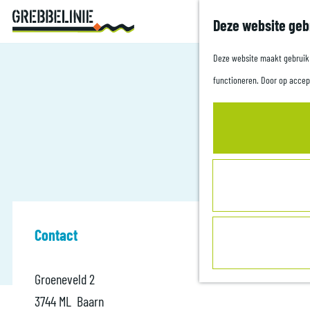
Deze website geb
G
a
Deze website maakt gebruik v
n
functioneren. Door op accep
a
a
r
d
e
h
o
Contact
m
e
Groeneveld 2
p
3744 ML
Baarn