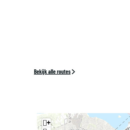
e
l
d
Bekijk alle routes
+