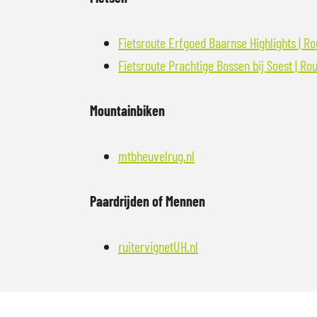
e
a
Fietsroute
Erfgoed Baarnse Highlights | Ro
f
Fietsroute Prachtige Bossen bij Soest | Ro
b
e
Mountainbiken
e
l
mtbheuvelrug.nl
d
i
Paardrijden of Mennen
n
g
ruitervignetUH.nl
T
o
p