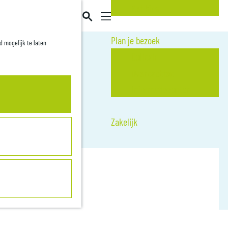
Met kids
Z
o
M
Plan je bezoek
d mogelijk te laten
e
e
Culinair
k
n
Overnachten
e
u
Informatiepunten
n
Zakelijk