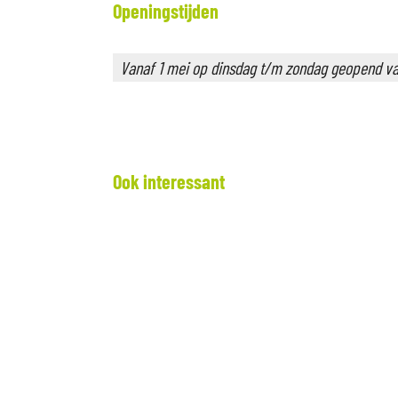
K
Openingstijden
a
s
Vanaf 1 mei op dinsdag t/m zondag geopend van
t
e
e
l
Ook interessant
G
r
o
e
n
e
v