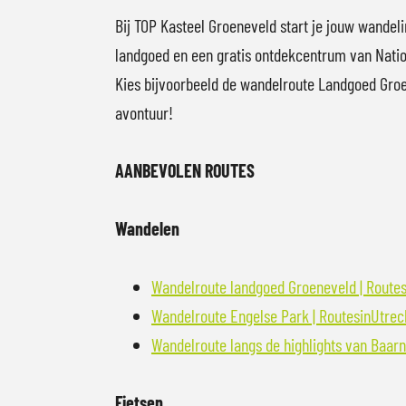
o
Bij TOP Kasteel Groeneveld start je jouw wandeli
p
landgoed en een gratis ontdekcentrum van Nationa
u
Kies bijvoorbeeld de wandelroute Landgoed Groen
p
avontuur!
m
e
AANBEVOLEN ROUTES
t
v
Wandelen
e
r
Wandelroute landgoed Groeneveld | Routes
g
Wandelroute Engelse Park | RoutesinUtrech
r
Wandelroute langs de highlights van Baarn 
o
t
Fietsen