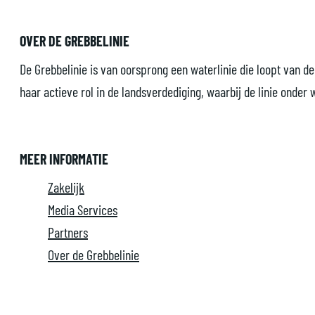
e
t
u
d
d
d
d
d
e
t
OVER DE GREBBELINIE
e
e
e
e
e
e
z
z
z
z
z
De Grebbelinie is van oorsprong een waterlinie die loopt van d
e
e
e
e
e
haar actieve rol in de landsverdediging, waarbij de linie onder
p
p
p
p
p
a
a
a
a
a
g
g
g
g
g
MEER INFORMATIE
i
i
i
i
i
Zakelijk
n
n
n
n
n
Media Services
a
a
a
a
a
Partners
o
o
o
o
o
Over de Grebbelinie
p
p
p
p
p
F
P
L
e
W
a
i
i
-
h