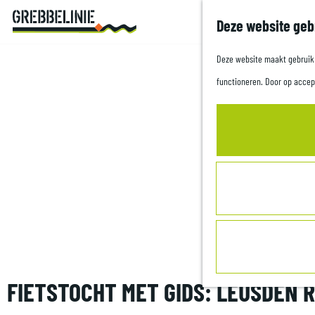
Deze website geb
G
a
Deze website maakt gebruik v
n
functioneren. Door op accep
a
a
r
d
e
h
o
m
e
FIETSTOCHT MET GIDS: LEUSDEN 
p