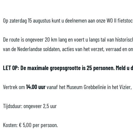
t
i
F
n
t
s
e
i
F
s
t
t
e
i
t
Op zaterdag 15 augustus kunt u deelnemen aan onze WO II fietstoc
o
s
t
e
o
c
t
s
t
c
De route is ongeveer 20 km lang en voert u langs tal van historis
h
o
t
s
h
van de Nederlandse soldaten, acties van het verzet, verraad en o
t
c
o
t
t
m
h
c
o
m
LET OP: De maximale groepsgrootte is 25 personen. Meld u d
e
t
h
c
e
t
m
t
h
t
Vertrek om
14.00 uur
vanaf het Museum Grebbelinie in het Vizier
g
e
m
t
g
i
t
e
m
i
Tijdsduur: ongeveer 2,5 uur
d
g
t
e
d
s
i
g
t
s
Kosten: € 5,00 per persoon.