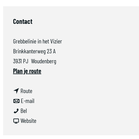
a
g
Contact
e
Grebbelinie in het Vizier
Brinkkanterweg 23 A
3931 PJ
Woudenberg
n
Plan je route
a
n
a
Route
a
n
r
E-mail
F
a
a
F
Bel
i
r
a
v
i
Website
e
F
r
a
e