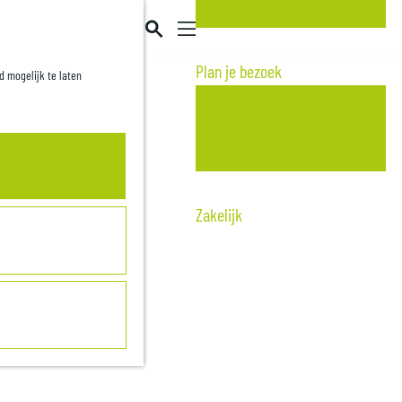
Met kids
Z
o
M
Plan je bezoek
d mogelijk te laten
e
e
Culinair
k
n
Overnachten
e
u
Informatiepunten
n
Zakelijk