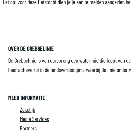
W
h
c
o
W
Let op: voor deze fietstocht dien je je aan te melden aangezien 
o
t
h
c
o
u
W
t
h
u
d
o
W
t
d
e
u
o
W
e
n
d
u
o
n
OVER DE GREBBELINIE
b
e
d
u
b
De Grebbelinie is van oorsprong een waterlinie die loopt van d
e
n
e
d
e
haar actieve rol in de landsverdediging, waarbij de linie onder
r
b
n
e
r
g
e
b
n
g
-
r
e
b
-
MEER INFORMATIE
R
g
r
e
R
Zakelijk
e
-
g
r
e
Media Services
n
R
-
g
n
Partners