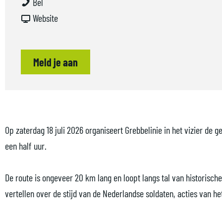
W
a
a
W
Bel
O
r
a
v
O
Website
I
W
r
a
I
I
O
W
n
I
Meld je aan
f
I
O
W
f
i
I
I
O
i
e
f
I
I
e
t
i
f
I
t
s
e
i
f
s
Op zaterdag 18 juli 2026 organiseert Grebbelinie in het vizier de 
t
t
e
i
t
een half uur.
o
s
t
e
o
c
t
s
t
c
De route is ongeveer 20 km lang en loopt langs tal van historisch
h
o
t
s
h
vertellen over de stijd van de Nederlandse soldaten, acties van he
t
c
o
t
t