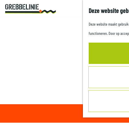
Deze website geb
G
a
Deze website maakt gebruik v
n
functioneren. Door op accep
a
a
r
d
e
h
o
m
Sorry, deze activite
e
p