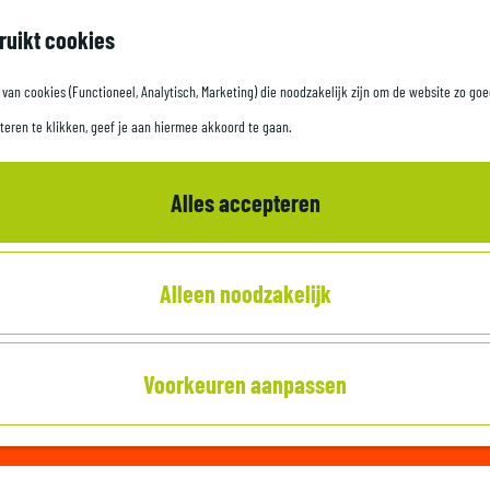
ruikt cookies
an cookies (Functioneel, Analytisch, Marketing) die noodzakelijk zijn om de website zo goe
teren te klikken, geef je aan hiermee akkoord te gaan.
Alles accepteren
Alleen noodzakelijk
Voorkeuren aanpassen
it is niet meer beschikbaar. Bekijk het
actuele aanbod
voor de