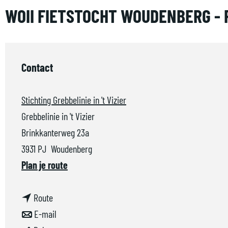
a
WOII FIETSTOCHT WOUDENBERG -
g
e
Contact
Stichting Grebbelinie in 't Vizier
Grebbelinie in 't Vizier
Brinkkanterweg 23a
3931 PJ
Woudenberg
n
Plan je route
a
n
a
Route
a
n
r
E-mail