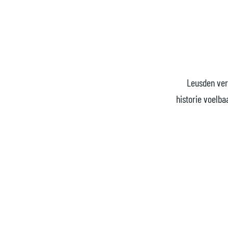
a
g
e
Leusden ver
historie voelba