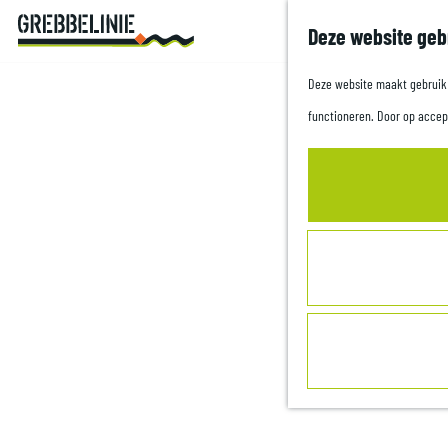
Deze website geb
G
a
Deze website maakt gebruik v
n
functioneren. Door op accep
a
a
r
d
e
h
Leusden op de Grebbelinie
o
m
e
p