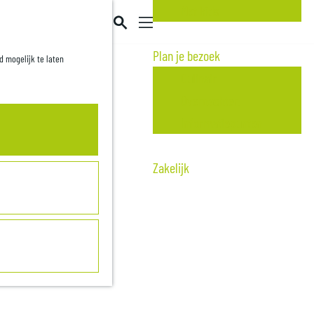
Met kids
Z
o
M
Plan je bezoek
d mogelijk te laten
e
e
Culinair
k
n
Overnachten
e
u
Informatiepunten
n
Zakelijk