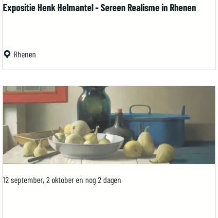
Expositie Henk Helmantel - Sereen Realisme in Rhenen
E
Rhenen
x
p
o
s
i
t
i
e
12 september, 2 oktober en nog 2 dagen
H
e
n