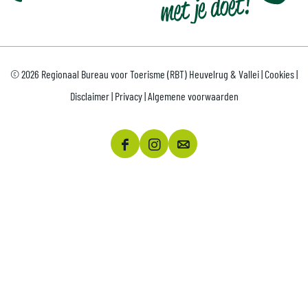
© 2026 Regionaal Bureau voor Toerisme (RBT) Heuvelrug & Vallei |
Cookies
|
Disclaimer
|
Privacy
|
Algemene voorwaarden
F
I
e
a
n
-
c
s
m
e
t
a
b
a
i
o
g
l
o
r
O
k
a
p